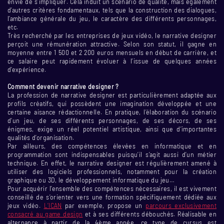
envie de s’impliquer. Cela induit un scénario de qualité, mais également
d’autres critères fondamentaux, tels que la construction des dialogues,
l’ambiance générale du jeu, le caractère des différents personnages,
etc.
Très recherché par les entreprises de jeux vidéo, le narrative designer
perçoit une rémunération attractive. Selon son statut, il gagne en
moyenne entre 1 500 et 2 200 euros mensuels en début de carrière, et
ce salaire peut rapidement évoluer à l’issue de quelques années
d’expérience.
Comment devenir narrative designer ?
La profession de narrative designer est particulièrement adaptée aux
profils créatifs, qui possèdent une imagination développée et une
certaine aisance rédactionnelle. En pratique, l’élaboration du scénario
d’un jeu, de ses différents personnages, de ses décors, de ses
énigmes, exige un réel potentiel artistique, ainsi que d’importantes
qualités d’organisation.
Par ailleurs, des compétences élevées en informatique et en
programmation sont indispensables puisqu’il s’agit aussi d’un métier
technique. En effet, le narrative designer est régulièrement amené à
utiliser des logiciels professionnels, notamment pour la création
graphique ou 3D, le développement informatique du jeu…
Pour acquérir l’ensemble des compétences nécessaires, il est vivement
conseillé de s’orienter vers une formation spécifiquement dédiée aux
jeux vidéo.
L’ICAN
par exemple, propose un
parcours exclusivement
consacré au game design
et à ses différents débouchés. Réalisable en
alternance à partir de la 4ème année, ce type de cursus est