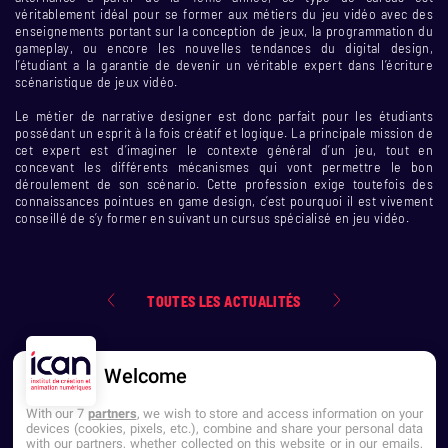
véritablement idéal pour se former aux métiers du jeu vidéo avec des
enseignements portant sur la conception de jeux, la programmation du
gameplay, ou encore les nouvelles tendances du digital design,
l’étudiant a la garantie de devenir un véritable expert dans l’écriture
scénaristique de jeux vidéo.
Le métier de narrative designer est donc parfait pour les étudiants
possédant un esprit à la fois créatif et logique. La principale mission de
cet expert est d’imaginer le contexte général d’un jeu, tout en
concevant les différents mécanismes qui vont permettre le bon
déroulement de son scénario. Cette profession exige toutefois des
connaissances pointues en game design, c’est pourquoi il est vivement
conseillé de s’y former en suivant un cursus spécialisé en jeu vidéo.
TOUTES LES ACTUALITÉS
Welcome
With our 7
partners
, we wish to store and access information on your
devices (cookies, pixels, etc.), combine and share your personal data
with our partners, whether collected on this website or in our emails,