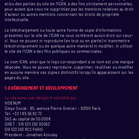
et/ou des parties du site de l'ICAN, à des fins strictement personnelles,
pour autant que vous ne supprimiez pas les mentions relatives au droit
d'auteur ou autres mentions concernant les droits de propriété
intellectuelle.
Le téléchargement ou toute autre forme de copie d'informations
présentes sur le site de l'ICAN ne vous confèrent aucun droit sur ceux-
ci. Vous ne pouvez ni reproduire (en tout ou en partie) ni transmettre
(électroniquement ou de quelque autre manière) ni modifier, ni utiliser
le site de l'ICAN à des fins publiques ou commerciales.
Le nom ICAN, ainsi que le logo correspondant à ce nom est une marque
déposée. Vous ne pouvez reproduire, supprimer, réutiliser ou modifier
en aucune manière ces signes distinctifs lorsqu'ils apparaissent sur les
pages du site.
1.2 HÉBERGEMENT ET DÉVELOPPEMENT
Le site www.ican-design.fr est édité par :
VIDENUM
Siège Social : 85, avenue Pierre Grenier – 92100 Paris
Tél: +33 1 85 56 82 73
SAS au capital de 50.000€
SIRET : 519 533 293 00063
519 533 293 RCS PARIS
Président : Jonathan Azoulay