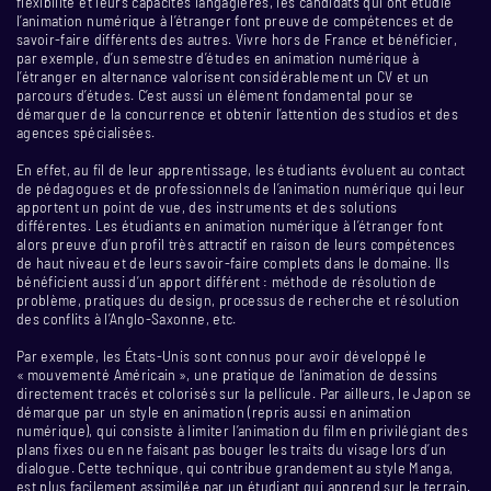
flexibilité et leurs capacités langagières, les candidats qui ont étudié
l’animation numérique à l’étranger font preuve de compétences et de
savoir-faire différents des autres. Vivre hors de France et bénéficier,
par exemple, d’un semestre d’études en animation numérique à
l’étranger en alternance valorisent considérablement un CV et un
parcours d’études. C’est aussi un élément fondamental pour se
démarquer de la concurrence et obtenir l’attention des studios et des
agences spécialisées.
En effet, au fil de leur apprentissage, les étudiants évoluent au contact
de pédagogues et de professionnels de l’animation numérique qui leur
apportent un point de vue, des instruments et des solutions
différentes. Les étudiants en animation numérique à l’étranger font
alors preuve d’un profil très attractif en raison de leurs compétences
de haut niveau et de leurs savoir-faire complets dans le domaine. Ils
bénéficient aussi d’un apport différent : méthode de résolution de
problème, pratiques du design, processus de recherche et résolution
des conflits à l’Anglo-Saxonne, etc.
Par exemple, les États-Unis sont connus pour avoir développé le
« mouvementé Américain », une pratique de l’animation de dessins
directement tracés et colorisés sur la pellicule. Par ailleurs, le Japon se
démarque par un style en animation (repris aussi en animation
numérique), qui consiste à limiter l’animation du film en privilégiant des
plans fixes ou en ne faisant pas bouger les traits du visage lors d’un
dialogue. Cette technique, qui contribue grandement au style Manga,
est plus facilement assimilée par un étudiant qui apprend sur le terrain.