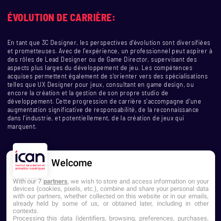
ÉVOLUTION DE CARRIÈRE:
En tant que 3C Designer, les perspectives d'évolution sont diversifiées
et prometteuses. Avec de l'expérience, un professionnel peut aspirer à
des rôles de Lead Designer ou de Game Director, supervisant des
aspects plus larges du développement de jeu. Les compétences
acquises permettent également de s'orienter vers des spécialisations
telles que UX Designer pour jeux, consultant en game design, ou
encore la création et la gestion de son propre studio de
développement. Cette progression de carrière s'accompagne d'une
augmentation significative de responsabilité, de la reconnaissance
dans l'industrie, et potentiellement, de la création de jeux qui
marquent.
Welcome
With our 7
partners
, we wish to store and access information on your
devices (cookies, pixels, etc.), combine and share your personal data
with our partners, whether collected on this website or in our emails,
already held by some of us, or obtained later, including in other
contexts.
NOUS CONTACTER
Processing this data (identifiers, browsing, preferences, purchases,