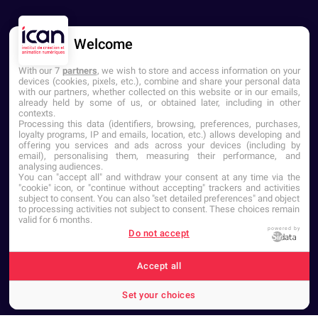
Welcome
With our 7
partners
, we wish to store and access information on your
devices (cookies, pixels, etc.), combine and share your personal data
with our partners, whether collected on this website or in our emails,
already held by some of us, or obtained later, including in other
contexts.
NOUS CONTACTER
Processing this data (identifiers, browsing, preferences, purchases,
loyalty programs, IP and emails, location, etc.) allows developing and
Établissement d'Enseignement
offering you services and ads across your devices (including by
Supérieur Privé
email), personalising them, measuring their performance, and
analysing audiences.
Dernière mise à jour : Septembre
You can "accept all" and withdraw your consent at any time via the
2025
"cookie" icon, or "continue without accepting" trackers and activities
subject to consent. You can also "set detailed preferences" and object
to processing activities not subject to consent. These choices remain
valid for 6 months.
powered by
Do not accept
Accept all
Set your choices