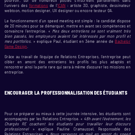
pourvoir, sur de nombreux postes s’inscrivant parfaitement dans
l’univers des
formations
de l’
ICAN
: artiste 3D, graphiste, dessinateur
webtoon, motion designer, UX designer ou encore testeur QA.
Le fonctionnement d’un speed meeting est simple : le candidat dispose
de 20 minutes pour se démarquer, mettre en avant ses compétences et
convaincre l’entreprise. «
Mes deux entretiens se sont vraiment très
bien passés, les employeurs avaient l’air intéressés par mon profil et
mes portfolios.
» explique Paul, étudiant en 3ème année de
Bachelor
Game Design
.
Grâce au travail de l’équipe de Relations Entreprises, l’entreprise peut
cibler en amont des entretiens les profils les plus adaptés et
rencontrer ainsi la perle rare qui sera à même d’assurer les missions en
entreprise.
ENCOURAGER LA PROFESSIONNALISATION DES ÉTUDIANTS
Pour se préparer au mieux à cette journée intensive, les étudiants sont
accompagnés par les Relations Entreprise. «
48h avant l’événement, les
Chargés RE coachent les étudiants pour travailler leur discours
professionnel
» explique Pauline Cramaussel, Responsable des
Relations Entreprises. «
Nous recevons un mail en amont du speed