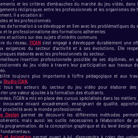
nements et les critères d’embauches du marché du jeu vidéo, dans 
agements réciproques entre les professionnels et les organismes d
ment, il a vocation à :
oles et les professionnels
mes de formation à se développer en lien avec les problématiques du 
eux et le professionnalisme des formations adhérentes
ons et actions sur des sujets d’intérêts communs
re du réseau,
l’ICAN
s’est engagé à développer durablement une of
ux exigences du secteur d’activité et à ses évolutions. Elle respe
proques élaborée avec les professionnels du secteur.
 meilleure insertion professionnelle possible de ses diplômés, en 
fessionnels du jeu vidéo à travers leur participation aux travaux d
déo.
ibilité toujours plus importante à l’offre pédagogique et aux tra
au
Studio ICAN
.
ec tous les acteurs du secteur du jeu vidéo pour élaborer des
rter une valeur ajoutée à la formation des étudiants.
nées, l’ICAN a mis en place des cursus spécialisés dans les métiers
 innovante mixant encadrement, enseignant de qualité, approf
t proximité avec le monde professionnel.
e Design
permet de découvrir les différentes méthodes permett
hérents, mais aussi les outils nécessaires à l’élaboration de pr
 la programmation, de la conception graphique et du level design arr
 fondamentaux.
D et Animation
permet quant à lui, d’apprendre à créer des unive