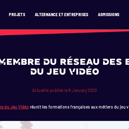
PROJETS
ALTERNANCE ET ENTREPRISES
ADMISSIONS
’ICAN ?
RISES
SION
SIGN
D TEMPS RÉEL
ATS
GNE
OR
T
N 2D
EN 15 MOIS
X
ENAIRES
OGRAMMING
 2D / 3D EN 15 MOIS
N
E
VATION
AGE
MENT
HURE
IGN
TION & DIGITAL COMICS
SIGN
ERASMUS)
E ET VAE
E
SIBILITÉ
DESIGN
: membre du Réseau des 
TIONAUX (HORS UE)
GRAMMING
 TEMPS RÉEL
du Jeu Vidéo
ONAL STUDENTS
SIGN
N 2D
ESIGN
Actualité publiée le 8 January 2020
E
es du Jeu Vidéo
réunit les formations françaises aux métiers du jeu v