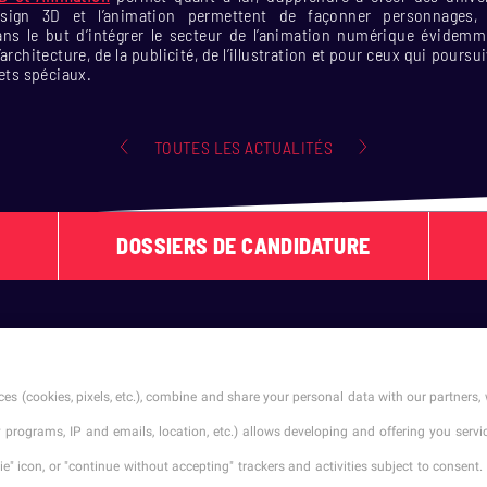
design 3D et l’animation permettent de façonner personnages, 
ns le but d’intégrer le secteur de l’animation numérique évidemm
architecture, de la publicité, de l’illustration et pour ceux qui pours
fets spéciaux.
TOUTES LES ACTUALITÉS
DOSSIERS DE CANDIDATURE
SUIVEZ-NOUS !
es (cookies, pixels, etc.), combine and share your personal data with our partners, 
ty programs, IP and emails, location, etc.) allows developing and offering you ser
" icon, or "continue without accepting" trackers and activities subject to consent. 