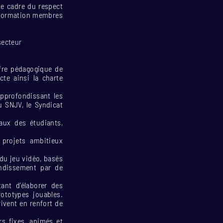
le cadre du respect
e formation membres
secteur
fre pédagogique de
cte ainsi la charte
approfondissant les
u SNJV, le Syndicat
vaux des étudiants,
 projets ambitieux
 du jeu vidéo, basés
ondissement par de
ant d’élaborer des
ototypes jouables.
ivent en renfort de
rs fixes, animés et