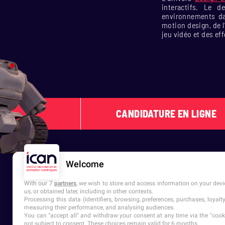
interactifs. Le 
environnements da
motion design, de l’
jeu vidéo et des ef
CANDIDATURE EN LIGNE
Welcome
With our 7
partners
, we wish to store and access information on your devic
us, or obtained later, including in other contexts.
Processing this data (identifiers, browsing, preferences, purchases, loyal
measuring their performance, and analysing audiences.
You can "accept all" and withdraw your consent at any time via the "cookie
6 campus en France
not subject to consent. These choices remain valid for 6 months.