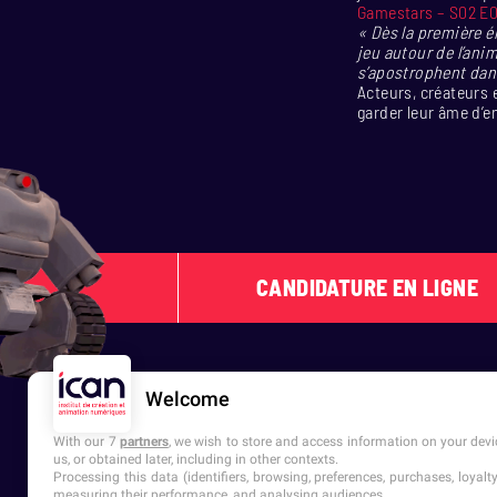
Gamestars – S02 E01
« Dès la première é
jeu autour de l’ani
s’apostrophent dans
Acteurs, créateurs 
garder leur âme d’e
CANDIDATURE EN LIGNE
Welcome
With our 7
partners
, we wish to store and access information on your devic
us, or obtained later, including in other contexts.
Processing this data (identifiers, browsing, preferences, purchases, loyal
measuring their performance, and analysing audiences.