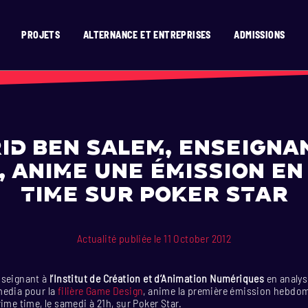
PROJETS
ALTERNANCE ET ENTREPRISES
ADMISSIONS
’ICAN ?
RISES
SION
SIGN
D TEMPS RÉEL
ATS
GNE
OR
T
N 2D
EN 15 MOIS
X
ENAIRES
OGRAMMING
 2D / 3D EN 15 MOIS
N
E
VATION
AGE
MENT
HURE
IGN
TION & DIGITAL COMICS
SIGN
ERASMUS)
E ET VAE
E
SIBILITÉ
DESIGN
id Ben Salem, enseigna
TIONAUX (HORS UE)
GRAMMING
 TEMPS RÉEL
N, anime une émission en
ONAL STUDENTS
SIGN
N 2D
time sur Poker Star
ESIGN
E
Actualité publiée le 11 October 2012
nseignant à
l’Institut de Création et d’Animation Numériques
en analys
media pour la
filière Game Design
, anime la première émission hebdo
rime time, le samedi à 21h, sur Poker Star.