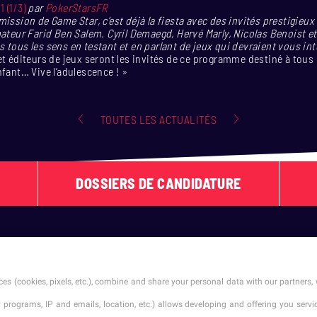
 (1/3)
par
PokerStarsFR
mission de Game Star, c’est déjà la fiesta avec des invités prestigieu
mateur Farid Ben Salem. Cyril Demaegd, Hervé Marly, Nicolas Benoist e
 tous les sens en testant et en parlant de jeux qui devraient vous inte
et éditeurs de jeux seront les invités de ce programme destiné à tous
nfant… Vive l’adulescence ! »
TOUTES LES ACTUALITÉS
DOSSIERS DE CANDIDATURE
SUIVEZ-NOUS !
es (cookies, pixels, etc.), combine and share your personal data with our partners, 
ty programs, IP and emails, location, etc.) allows developing and offering you ser