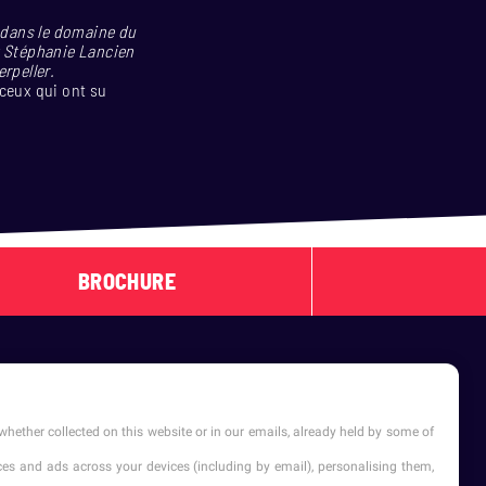
x dans le domaine du
t Stéphanie Lancien
rpeller.
 ceux qui ont su
BROCHURE
whether collected on this website or in our emails, already held by some of
vices and ads across your devices (including by email), personalising them,