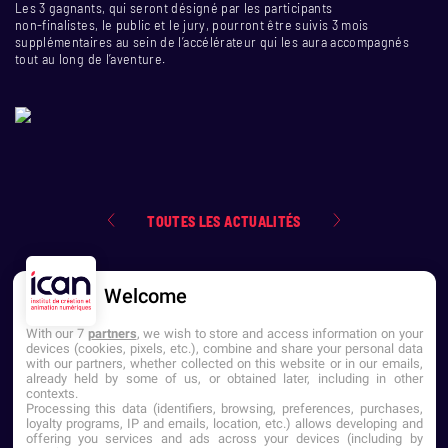
Les 3 gagnants, qui seront désigné par les participants
non-finalistes, le public et le jury, pourront être suivis 3 mois
supplémentaires au sein de l’accélérateur qui les aura accompagnés
tout au long de l’aventure.
TOUTES LES ACTUALITÉS
Welcome
With our 7
partners
, we wish to store and access information on your
devices (cookies, pixels, etc.), combine and share your personal data
with our partners, whether collected on this website or in our emails,
already held by some of us, or obtained later, including in other
contexts.
NOUS CONTACTER
Processing this data (identifiers, browsing, preferences, purchases,
loyalty programs, IP and emails, location, etc.) allows developing and
offering you services and ads across your devices (including by
Établissement d'Enseignement