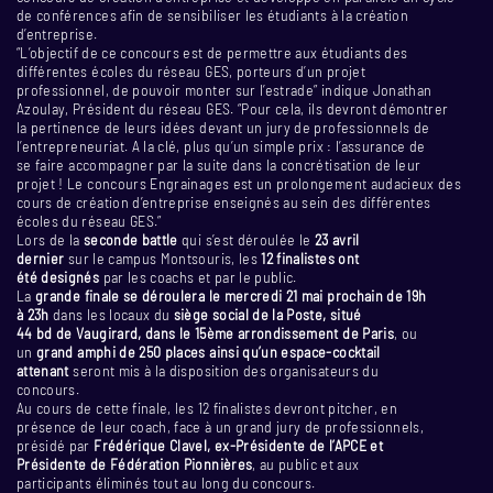
de conférences afin de sensibiliser les étudiants à la création
d’entreprise.
“L’objectif de ce concours est de permettre aux étudiants des
différentes écoles du réseau GES, porteurs d’un projet
professionnel, de pouvoir monter sur l’estrade” indique Jonathan
Azoulay, Président du réseau GES. “Pour cela, ils devront démontrer
la pertinence de leurs idées devant un jury de professionnels de
l’entrepreneuriat. A la clé, plus qu’un simple prix : l’assurance de
se faire accompagner par la suite dans la concrétisation de leur
projet ! Le concours Engrainages est un prolongement audacieux des
cours de création d’entreprise enseignés au sein des différentes
écoles du réseau GES.”
Lors de la
seconde battle
qui s’est déroulée le
23 avril
dernier
sur le campus Montsouris, les
12 finalistes ont
été designés
par les coachs et par le public.
La
grande finale se déroulera le mercredi 21 mai prochain de 19h
à 23h
dans les locaux du
siège social de la Poste, situé
44 bd de Vaugirard, dans le 15ème arrondissement de Paris
, ou
un
grand amphi de 250 places ainsi qu’un espace-cocktail
attenant
seront mis à la disposition des organisateurs du
concours.
Au cours de cette finale, les 12 finalistes devront pitcher, en
présence de leur coach, face à un grand jury de professionnels,
présidé par
Frédérique Clavel, ex-Présidente de l’APCE et
Présidente de Fédération Pionnières
, au public et aux
participants éliminés tout au long du concours.