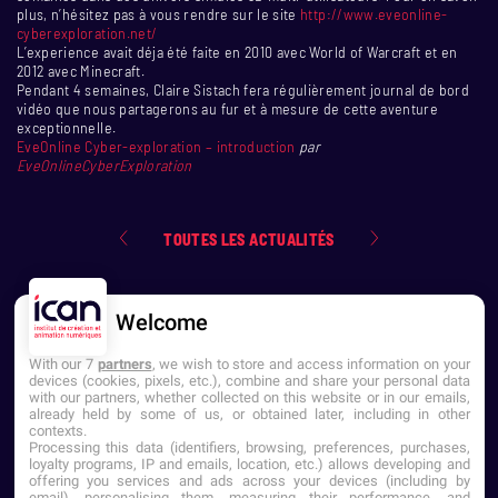
plus, n’hésitez pas à vous rendre sur le site
http://www.eveonline-
cyberexploration.net/
L’experience avait déja été faite en 2010 avec World of Warcraft et en
2012 avec Minecraft.
Pendant 4 semaines, Claire Sistach fera régulièrement journal de bord
vidéo que nous partagerons au fur et à mesure de cette aventure
exceptionnelle.
EveOnline Cyber-exploration – introduction
par
EveOnlineCyberExploration
TOUTES LES ACTUALITÉS
Welcome
With our 7
partners
, we wish to store and access information on your
devices (cookies, pixels, etc.), combine and share your personal data
with our partners, whether collected on this website or in our emails,
already held by some of us, or obtained later, including in other
contexts.
NOUS CONTACTER
Processing this data (identifiers, browsing, preferences, purchases,
loyalty programs, IP and emails, location, etc.) allows developing and
offering you services and ads across your devices (including by
Établissement d'Enseignement
email), personalising them, measuring their performance, and