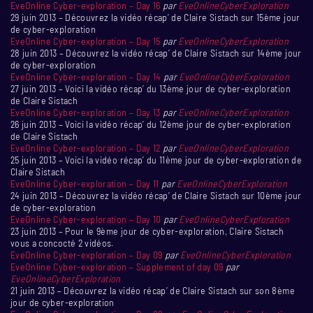
EveOnline Cyber-exploration – Day 16
par
EveOnlineCyberExploration
29 juin 2013 – Découvrez la vidéo récap’ de Claire Sistach sur 15ème jour
de cyber-exploration
EveOnline Cyber-exploration – Day 15
par
EveOnlineCyberExploration
28 juin 2013 – Découvrez la vidéo récap’ de Claire Sistach sur 14ème jour
de cyber-exploration
EveOnline Cyber-exploration – Day 14
par
EveOnlineCyberExploration
27 juin 2013 – Voici la vidéo récap’ du 13ème jour de cyber-exploration
de Claire Sistach
EveOnline Cyber-exploration – Day 13
par
EveOnlineCyberExploration
26 juin 2013 – Voici la vidéo récap’ du 12ème jour de cyber-exploration
de Claire Sistach
EveOnline Cyber-exploration – Day 12
par
EveOnlineCyberExploration
25 juin 2013 – Voici la vidéo récap’ du 11ème jour de cyber-exploration de
Claire Sistach
EveOnline Cyber-exploration – Day 11
par
EveOnlineCyberExploration
24 juin 2013 – Découvrez la vidéo récap’ de Claire Sistach sur 10ème jour
de cyber-exploration
EveOnline Cyber-exploration – Day 10
par
EveOnlineCyberExploration
23 juin 2013 – Pour le 9ème jour de cyber-exploration, Claire Sistach
vous a concocté 2 vidéos.
EveOnline Cyber-exploration – Day 09
par
EveOnlineCyberExploration
EveOnline Cyber-exploration – Supplement of day 09
par
EveOnlineCyberExploration
21 juin 2013 – Découvrez la vidéo récap’ de Claire Sistach sur son 8ème
jour de cyber-exploration