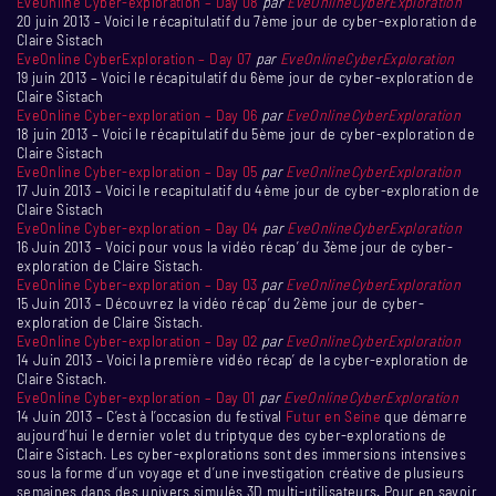
EveOnline Cyber-exploration – Day 08
par
EveOnlineCyberExploration
20 juin 2013 – Voici le récapitulatif du 7ème jour de cyber-exploration de
Claire Sistach
EveOnline CyberExploration – Day 07
par
EveOnlineCyberExploration
19 juin 2013 – Voici le récapitulatif du 6ème jour de cyber-exploration de
Claire Sistach
EveOnline Cyber-exploration – Day 06
par
EveOnlineCyberExploration
18 juin 2013 – Voici le récapitulatif du 5ème jour de cyber-exploration de
Claire Sistach
EveOnline Cyber-exploration – Day 05
par
EveOnlineCyberExploration
17 Juin 2013 – Voici le recapitulatif du 4ème jour de cyber-exploration de
Claire Sistach
EveOnline Cyber-exploration – Day 04
par
EveOnlineCyberExploration
16 Juin 2013 – Voici pour vous la vidéo récap’ du 3ème jour de cyber-
exploration de Claire Sistach.
EveOnline Cyber-exploration – Day 03
par
EveOnlineCyberExploration
15 Juin 2013 – Découvrez la vidéo récap’ du 2ème jour de cyber-
exploration de Claire Sistach.
EveOnline Cyber-exploration – Day 02
par
EveOnlineCyberExploration
14 Juin 2013 – Voici la première vidéo récap’ de la cyber-exploration de
Claire Sistach.
EveOnline Cyber-exploration – Day 01
par
EveOnlineCyberExploration
14 Juin 2013 – C’est à l’occasion du festival
Futur en Seine
que démarre
aujourd’hui le dernier volet du triptyque des cyber-explorations de
Claire Sistach. Les cyber-explorations sont des immersions intensives
sous la forme d’un voyage et d’une investigation créative de plusieurs
semaines dans des univers simulés 3D multi-utilisateurs. Pour en savoir