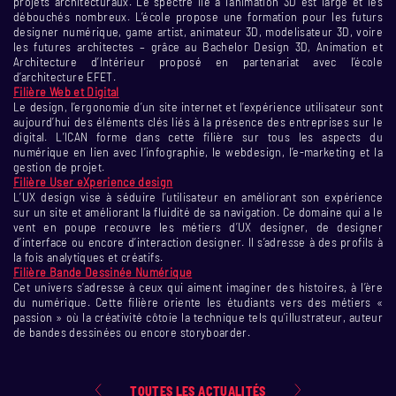
projets architecturaux. Le spectre lié à l’animation 3D est large et les
débouchés nombreux. L’école propose une formation pour les futurs
designer numérique, game artist, animateur 3D, modelisateur 3D, voire
les futures architectes – grâce au Bachelor Design 3D, Animation et
Architecture d’Intérieur proposé en partenariat avec l’école
d’architecture EFET.
Filière Web et Digital
Le design, l’ergonomie d’un site internet et l’expérience utilisateur sont
aujourd’hui des éléments clés liés à la présence des entreprises sur le
digital. L’ICAN forme dans cette filière sur tous les aspects du
numérique en lien avec l’infographie, le webdesign, l’e-marketing et la
gestion de projet.
Filière User eXperience design
L’UX design vise à séduire l’utilisateur en améliorant son expérience
sur un site et améliorant la fluidité de sa navigation. Ce domaine qui a le
vent en poupe recouvre les métiers d’UX designer, de designer
d’interface ou encore d’interaction designer. Il s’adresse à des profils à
la fois analytiques et créatifs.
Filière Bande Dessinée Numérique
Cet univers s’adresse à ceux qui aiment imaginer des histoires, à l’ère
du numérique. Cette filière oriente les étudiants vers des métiers «
passion » où la créativité côtoie la technique tels qu’illustrateur, auteur
de bandes dessinées ou encore storyboarder.
TOUTES LES ACTUALITÉS