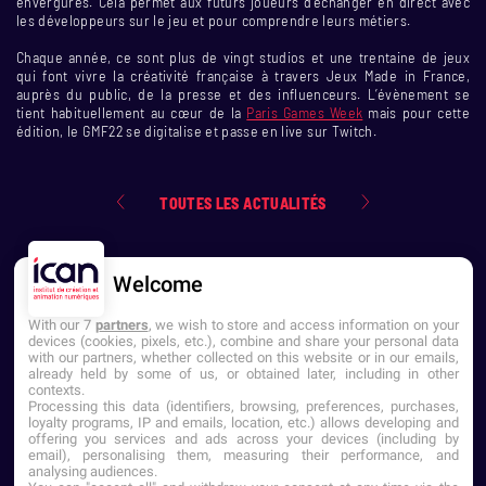
envergures. Cela permet aux futurs joueurs d’échanger en direct avec
les développeurs sur le jeu et pour comprendre leurs métiers.
Chaque année, ce sont plus de vingt studios et une trentaine de jeux
qui font vivre la créativité française à travers Jeux Made in France,
auprès du public, de la presse et des influenceurs. L’évènement se
tient habituellement au cœur de la
Paris Games Week
mais pour cette
édition, le GMF22 se digitalise et passe en live sur Twitch.
TOUTES LES ACTUALITÉS
Welcome
With our 7
partners
, we wish to store and access information on your
devices (cookies, pixels, etc.), combine and share your personal data
with our partners, whether collected on this website or in our emails,
already held by some of us, or obtained later, including in other
contexts.
NOUS CONTACTER
Processing this data (identifiers, browsing, preferences, purchases,
loyalty programs, IP and emails, location, etc.) allows developing and
offering you services and ads across your devices (including by
Établissement d'Enseignement
email), personalising them, measuring their performance, and
Supérieur Privé
analysing audiences.
Dernière mise à jour : Septembre