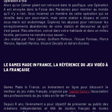
Operation A-Bis
Alors qu’un Calmar géant est retrouvé dans le pacifique, une Opération
A est envoyée dans la Fosse des Mariannes pour montrer au monde
qu’il n’y a rien. Vous incarnez un membre de cette opération qui se
réveille dans son sous-marin, mais votre station a disparu et votre
sous-marin est endommagé. Explorez les abysses pour retrouver les
enregistrements abandonnés de votre station et découvrez ce qu’il
s’est passé. Mais attention, coincé dans votre habitacle et dans un milieu
hostile, personne ne viendra vous sauver…
Jeu réalisé par Théo Calvez, Guilhem Meheux, Titouan Porteau, Pierre
Marcos, Raphaël Martins, Vincent Decailly et Adrien Bordes.
LE GAMES MADE IN FRANCE, LA RÉFÉRENCE DU JEU VIDÉO À
LA FRANÇAISE
Games Made in France, un événement en ligne pour découvrir le
meilleur du jeu vidéo français, organisé par
Capital Games
, l’association
des professionnels du jeu vidéo en Île-de-France.
Depuis 8 ans, l’évènement a pour objectif de présenter au public des
créations indépendantes et AAA de studios français de toutes