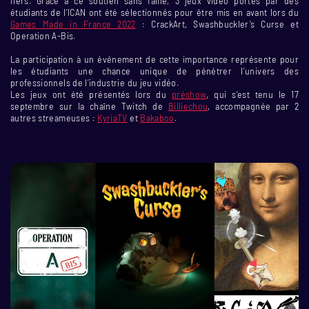
fiers. Grâce à ce soutien sans faille, 3 jeux vidéo portés par des
étudiants de l’ICAN ont été sélectionnés pour être mis en avant lors du
Games Made in France 2022
: CrackArt, Swashbuckler’s Curse et
Operation A-Bis.
La participation à un événement de cette importance représente pour
les étudiants une chance unique de pénétrer l’univers des
professionnels de l’industrie du jeu vidéo.
Les jeux ont été présentés lors du
préshow
, qui s’est tenu le 17
septembre sur la chaîne Twitch de
Billiechou
, accompagnée par 2
autres streameuses :
KyriaTV
et
Bakaboo
.