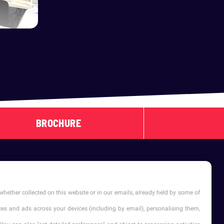
BROCHURE
whether collected on this website or in our emails, already held by some of
vices and ads across your devices (including by email), personalising them,