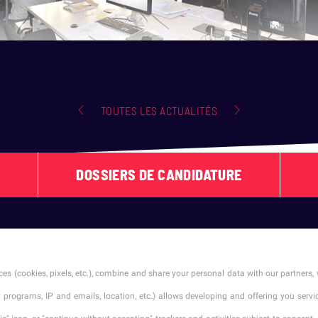
TOUTES LES ACTUALITÉS
DOSSIERS DE CANDIDATURE
SUIVEZ-NOUS !
es (cookies, pixels, etc.), combine and share your personal data with our partners, 
ty programs, IP and emails, location, etc.) allows developing and offering you ser