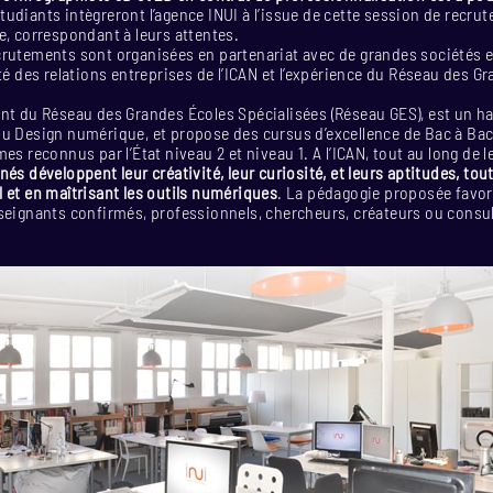
udiants intègreront l’agence INUI à l’issue de cette session de recrut
e, correspondant à leurs attentes.
crutements sont organisées en partenariat avec de grandes sociétés e
ité des relations entreprises de l’ICAN et l’expérience du Réseau des G
nt du Réseau des Grandes Écoles Spécialisées (Réseau GES), est un ha
du Design numérique, et propose des cursus d’excellence de Bac à Ba
es reconnus par l’État niveau 2 et niveau 1. A l’ICAN, tout au long de l
nés développent leur créativité, leur curiosité, et leurs aptitudes, to
 et en maîtrisant les outils numériques
. La pédagogie proposée favor
nseignants confirmés, professionnels, chercheurs, créateurs ou consu