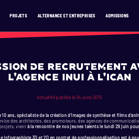
PROJETS
ALTERNANCE ET ENTREPRISES
ADMISSIONS
’ICAN ?
RISES
SION
SIGN
D TEMPS RÉEL
ATS
GNE
OR
T
N 2D
EN 15 MOIS
X
ENAIRES
OGRAMMING
 2D / 3D EN 15 MOIS
N
E
VATION
AGE
MENT
HURE
IGN
TION & DIGITAL COMICS
SIGN
ERASMUS)
E ET VAE
E
SIBILITÉ
DESIGN
ssion de recrutement a
TIONAUX (HORS UE)
GRAMMING
 TEMPS RÉEL
l’agence INUI à l’ICAN
ONAL STUDENTS
SIGN
N 2D
ESIGN
Actualité publiée le 24 June 2015
E
e 10 ans, spécialiste de la création d’images de synthèse et films d’an
vice des architectes, des promoteurs, des agences de communicatio
projets, vient
à la rencontre de nos jeunes talents le lundi 29 juin pou
.
e Infographiste 3D et 2D en contrat de professionnalisation est à pou