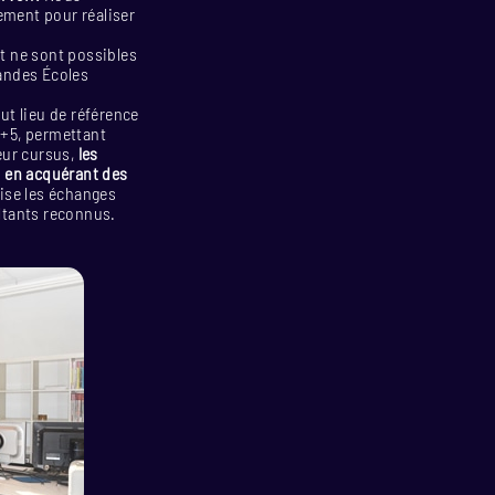
ement pour réaliser
t ne sont possibles
randes Écoles
ut lieu de référence
c+5, permettant
eur cursus,
les
ut en acquérant des
ise les échanges
ltants reconnus.