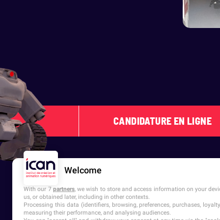
CANDIDATURE EN LIGNE
Welcome
With our 7
partners
, we wish to store and access information on your devic
us, or obtained later, including in other contexts.
Processing this data (identifiers, browsing, preferences, purchases, loyal
measuring their performance, and analysing audiences.