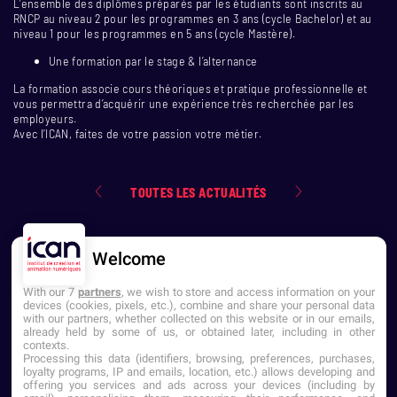
L’ensemble des diplômes préparés par les étudiants sont inscrits au
RNCP au niveau 2 pour les programmes en 3 ans (cycle Bachelor) et au
niveau 1 pour les programmes en 5 ans (cycle Mastère).
Une formation par le stage & l’alternance
La formation associe cours théoriques et pratique professionnelle et
vous permettra d’acquérir une expérience très recherchée par les
employeurs.
Avec l’ICAN, faites de votre passion votre métier.
TOUTES LES ACTUALITÉS
Welcome
With our 7
partners
, we wish to store and access information on your
devices (cookies, pixels, etc.), combine and share your personal data
with our partners, whether collected on this website or in our emails,
already held by some of us, or obtained later, including in other
contexts.
NOUS CONTACTER
Processing this data (identifiers, browsing, preferences, purchases,
loyalty programs, IP and emails, location, etc.) allows developing and
offering you services and ads across your devices (including by
Établissement d'Enseignement