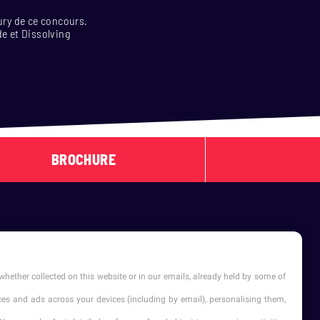
ury de ce concours.
de et Dissolving
BROCHURE
whether collected on this website or in our emails, already held by some of
vices and ads across your devices (including by email), personalising them,