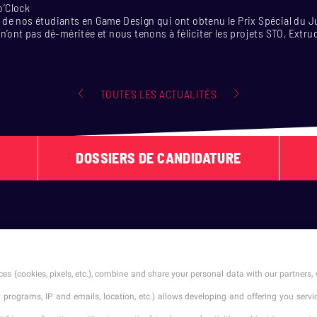
 o’Clock
de nos étudiants en Game Design qui ont obtenu le Prix Spécial du J
n’ont pas dé-méritée et nous tenons à féliciter les projets STO, Extru
TOUTES LES ACTUALITÉS
DOSSIERS DE CANDIDATURE
SUIVEZ-NOUS !
es (cookies, pixels, etc.), combine and share your personal data with our partners, 
ty programs, IP and emails, location, etc.) allows developing and offering you ser