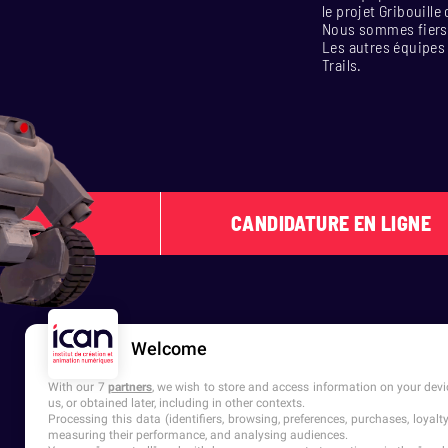
le projet Gribouille
Nous sommes fiers 
Les autres équipes 
Trails.
CANDIDATURE EN LIGNE
Welcome
With our 7
partners
, we wish to store and access information on your devic
us, or obtained later, including in other contexts.
Processing this data (identifiers, browsing, preferences, purchases, loyal
measuring their performance, and analysing audiences.
6 campus en France