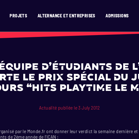
PROJETS
ALTERNANCE ET ENTREPRISES
ADMISSIONS
’ICAN ?
RISES
SION
SIGN
D TEMPS RÉEL
ATS
GNE
OR
T
N 2D
EN 15 MOIS
X
ENAIRES
OGRAMMING
 2D / 3D EN 15 MOIS
N
E
VATION
AGE
MENT
HURE
IGN
TION & DIGITAL COMICS
SIGN
ERASMUS)
E ET VAE
E
SIBILITÉ
DESIGN
équipe d’étudiants de l
TIONAUX (HORS UE)
GRAMMING
 TEMPS RÉEL
te le prix spécial du 
ONAL STUDENTS
SIGN
N 2D
urs “Hits Playtime Le 
ESIGN
E
Actualité publiée le 3 July 2012
rganisé par le Monde.fr ont donner leur verdict la semaine dernière 
nts de 2ème année de l’ICAN :