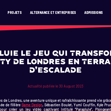
PROJETS
ALTERNANCE ET ENTREPRISES
ADMISSIONS
’ICAN ?
RISES
SION
SIGN
D TEMPS RÉEL
ATS
GNE
OR
T
N 2D
EN 15 MOIS
X
ENAIRES
OGRAMMING
 2D / 3D EN 15 MOIS
N
E
VATION
AGE
MENT
HURE
IGN
TION & DIGITAL COMICS
SIGN
ERASMUS)
E ET VAE
E
SIBILITÉ
DESIGN
luie le jeu qui transfo
TIONAUX (HORS UE)
GRAMMING
 TEMPS RÉEL
ity de Londres en terra
ONAL STUDENTS
SIGN
N 2D
d’escalade
ESIGN
E
Actualité publiée le 30 August 2023
s de Londres, une aventure unique et rafraîchissante prend vie grâc
ée de fillière
Game Design
, Sébastien Boulet, Yumi Couffin, Kyle 
pour créer un jeu vidéo captivant intitulé “Parapluie”. Plongean