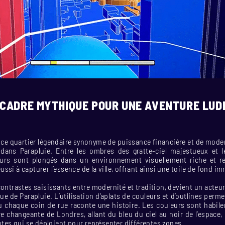
N CADRE MYTHIQUE POUR UNE AVENTURE LUD
 ce quartier légendaire synonyme de puissance financière et de moder
ans Parapluie. Entre les ombres des gratte-ciel majestueux et le
ueurs sont plongés dans un environnement visuellement riche et re
ssi à capturer l’essence de la ville, offrant ainsi une toile de fond i
ontrastes saisissants entre modernité et tradition, devient un acteur
que de Parapluie. L’utilisation d’aplats de couleurs et d’outlines perme
où chaque coin de rue raconte une histoire. Les couleurs sont habil
re changeante de Londres, allant du bleu du ciel au noir de l’espace
intes qui se déploient pour représenter différentes zones.