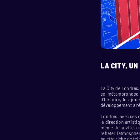
LA CITY, U
La City de Londres,
se métamorphose d
d’histoire, les jo
développement a réu
Londres, avec ses c
la direction artisti
même de la ville, 
refléter l’atmosphè
palette riche de te