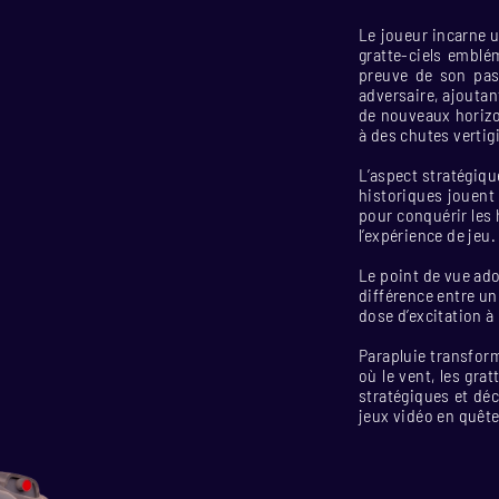
Le joueur incarne u
gratte-ciels emblé
preuve de son pass
adversaire, ajoutan
de nouveaux horizo
à des chutes vertig
L’aspect stratégiq
historiques jouent 
pour conquérir les 
l’expérience de jeu.
Le point de vue adop
différence entre u
dose d’excitation à 
Parapluie transform
où le vent, les gra
stratégiques et dé
jeux vidéo en quête