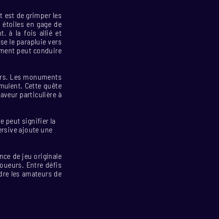
t est de grimper les
 étoiles en gage de
 à la fois allié et
se le parapluie vers
ement peut conduire
ours. Les monuments
umulent. Cette quête
aveur particulière à
e peut signifier la
rsive ajoute une
nce de jeu originale
joueurs. Entre défis
dre les amateurs de