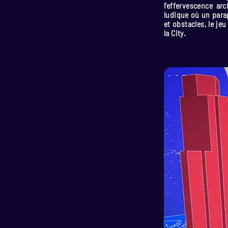
l’effervescence arc
ludique où un parap
et obstacles, le j
la City.