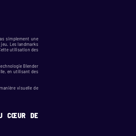
 pas simplement une
u jeu. Les landmarks
ette utilisation des
 technologie Blender
le, en utilisant des
manière visuelle de
AU CŒUR DE