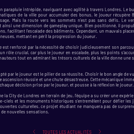
n parapluie intrépide, naviguant avec agilité à travers Londres. Le bu
matiques de la ville pour accumuler des bonus, le joueur récupère 8
age. Mais la route vers les sommets n’est pas sans défis. Le vent,
t ainsi une dimension de gameplay unique. Bien positionné, il propul
ns, facilitant l’escalade des bâtiments. Cependant, un mauvais plac
ineuses, mettant en péril la progression du joueur.
ue est renforcé par la nécessité de choisir judicieusement son parc
un rôle crucial, car plus le joueur en escalade, plus les points s’acc
hauteurs tout en admirant les trésors culturels de la ville donne une s
té par le joueur est le pilier de sa réussite. Choisir le bon angle de vu
ne ascension réussie et une chute désastreuse. Cette mécanique imme
chaque décision prise par le joueur, et pousse à la réflexion le joueur.
e la City de Londres en terrain de jeu, l’équipe a su créer une expérie
tte-ciels et les monuments historiques s’entremêlent pour défier les 
couvertes culturelles, ce projet étudiant ne manquera pas de surpren
 de nouvelles sensations.
TOUTES LES ACTUALITÉS