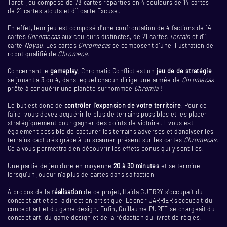
Tarot, jeu composé de 78 cartes réparties en 4 couleurs de 14 cartes,
de 21 cartes atouts et d’1 carte Excuse.
En effet, leur jeu est composé d’une confrontation de 4 factions de 14
cartes
Chromecas
aux couleurs distinctes, de 21 cartes
Terrain
et d’1
carte
Noyau
. Les cartes
Chromecas
se composent d’une illustration de
robot qualifié de
Chromeca
.
Concernant le
gameplay
, Chromatic Conflict est un
jeu de de stratégie
se jouant à 3 ou 4, dans lequel chacun dirige une armée de
Chromecas
prête à conquérir une planète surnommée
Chromia
!
Le but est donc de
contrôler l’expansion de votre territoire
. Pour ce
faire, vous devez acquérir le plus de terrains possibles et les placer
stratégiquement pour gagner des points de victoire. Il vous est
également possible de capturer les terrains adverses et d’analyser les
terrains capturés grâce à un scanner présent sur les cartes
Chromecas
.
Cela vous permettra d’en découvrir les effets bonus qui y sont liés.
Une partie de jeu dure en moyenne
20 à 30 minutes
et se termine
lorsqu’un joueur n’a plus de cartes dans sa faction.
À propos de la
réalisation
de ce projet, Haida GUERRY s’occupait du
concept art et de la direction artistique. Léonor JARRIER s’occupait du
concept art et du game design. Enfin, Guillaume PURET se chargeait du
concept art, du game design et de la rédaction du livret de règles.