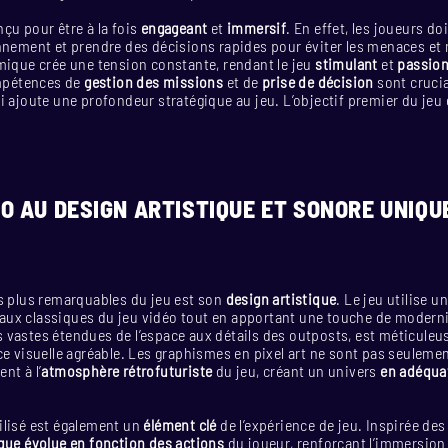
çu pour être à la fois
engageant
et
immersif
. En effet, les joueurs 
nnement et prendre des décisions rapides pour éviter les menaces et
mique crée une tension constante, rendant le jeu
stimulant
et
passio
ompétences de
gestion des missions
et de
prise de décision
sont crucia
i ajoute une profondeur stratégique au jeu.
L’objectif premier du jeu
ÉO AU DESIGN ARTISTIQUE ET SONORE UNIQU
es plus remarquables du jeu est son
design artistique
. Le jeu utilise u
ux classiques du jeu vidéo tout en apportant une touche de modern
 vastes étendues de l’espace aux détails des outposts, est méticule
ce visuelle agréable. Les graphismes en pixel art ne sont pas seulemen
nt à l’
atmosphère rétrofuturiste
du jeu, créant un univers
en adéquat
ilisé est également un
élément clé
de l’expérience de jeu. Inspirée des
que évolue en fonction des actions
du joueur, renforçant l’immersion 