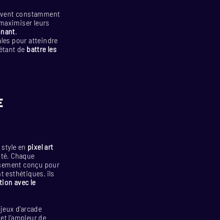
doivent constamment
 maximiser leurs
nnant
.
les pour atteindre
 étant de
battre les
E
n style en
pixel art
ité. Chaque
usement conçu pour
t esthétiques, ils
ion avec le
 jeux d’arcade
et l’ampleur de