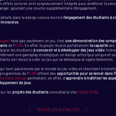
s effets sonores sont soigneusement intégrés pour améliorer la sens
nger, ajoutant une couche supplémentaire d’engagement.
 détails dans le design sonore montre
l’engagement des étudiants à c
t immersive
.
uggler
n’est pas seulement un jeu, c’est
une démonstration des compét
iants
de l’
ICAN
. En effet, le projet illustre parfaitement
la capacité
des 
réparer les étudiants
à concevoir et à développer des jeux vidéo
intére
ombinant une gameplay stratégique, un design artistique unique et u
iants ont réussi à créer un jeu qui se démarque et capte l’attention.
 qui sont passionnés par le monde du jeu vidéo et cherchent à transf
s programmes de l’
ICAN
offrent des
opportunités pour se lancer dans l’
ère Game Design
permettent, en effet, d’
apprendre à maîtriser les asp
eloppement de jeux
.
 sur les
projets des étudiants
consultez le site
Studio ICAN
.
TOUTES LES ACTUALITÉS