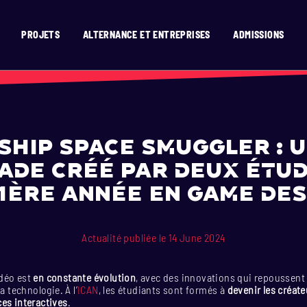
PROJETS
ALTERNANCE ET ENTREPRISES
ADMISSIONS
’ICAN ?
RISES
SION
SIGN
D TEMPS RÉEL
ATS
GNE
OR
T
N 2D
EN 15 MOIS
X
ENAIRES
OGRAMMING
 2D / 3D EN 15 MOIS
N
E
VATION
AGE
MENT
HURE
IGN
TION & DIGITAL COMICS
SIGN
ERASMUS)
E ET VAE
E
SIBILITÉ
DESIGN
ship Space Smuggler : u
TIONAUX (HORS UE)
GRAMMING
 TEMPS RÉEL
ade créé par deux étu
ONAL STUDENTS
SIGN
N 2D
 1ère année en Game Des
ESIGN
E
Actualité publiée le 14 June 2024
déo est
en constante évolution
, avec des innovations qui repoussent 
a technologie. À l’
ICAN
, les étudiants sont formés à
devenir les créate
es interactives
.