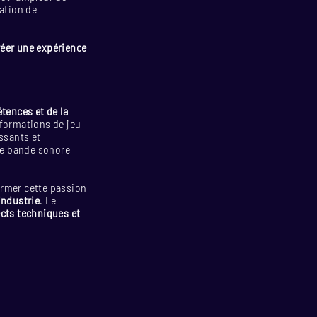
ation de
réer une expérience
ences et de la
formations de jeu
ssants et
ne bande sonore
ormer cette passion
industrie
. Le
ects techniques et