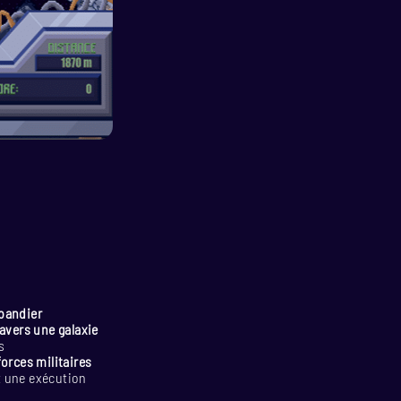
ebandier
ravers une galaxie
s
orces militaires
t une exécution