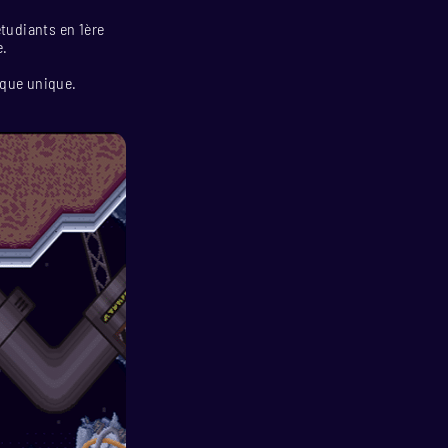
tudiants en 1
ère
e.
ique unique.