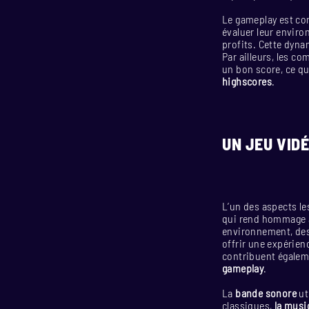
Le gameplay est con
évaluer leur enviro
profits. Cette dyna
Par ailleurs, les c
un bon score, ce qu
highscores
.
UN JEU VID
L’un des aspects l
qui rend hommage a
environnement, des
offrir une expérien
contribuent égaleme
gameplay
.
La
bande sonore
ut
classiques,
la musi