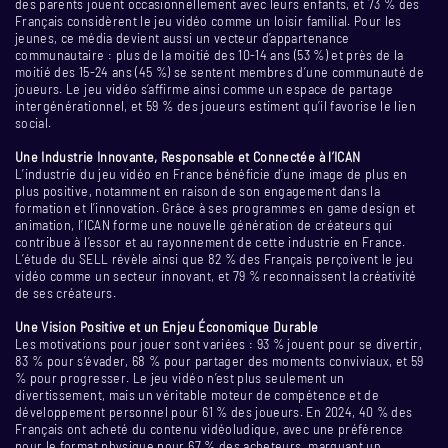
des parents jouent occasionnellement avec leurs enfants, et 73 % des
Français considèrent le jeu vidéo comme un loisir familial. Pour les
jeunes, ce média devient aussi un vecteur d’appartenance
communautaire : plus de la moitié des 10-14 ans (53 %) et près de la
moitié des 15-24 ans (45 %) se sentent membres d’une communauté de
joueurs. Le jeu vidéo s’affirme ainsi comme un espace de partage
intergénérationnel, et 59 % des joueurs estiment qu’il favorise le lien
social.
Une Industrie Innovante, Responsable et Connectée à l’ICAN
L’industrie du jeu vidéo en France bénéficie d’une image de plus en
plus positive, notamment en raison de son engagement dans la
formation et l’innovation. Grâce à ses programmes en game design et
animation, l’ICAN forme une nouvelle génération de créateurs qui
contribue à l’essor et au rayonnement de cette industrie en France.
L’étude du SELL révèle ainsi que 82 % des Français perçoivent le jeu
vidéo comme un secteur innovant, et 79 % reconnaissent la créativité
de ses créateurs.
Une Vision Positive et un Enjeu Économique Durable
Les motivations pour jouer sont variées : 93 % jouent pour se divertir,
83 % pour s’évader, 68 % pour partager des moments conviviaux, et 59
% pour progresser. Le jeu vidéo n’est plus seulement un
divertissement, mais un véritable moteur de compétence et de
développement personnel pour 61 % des joueurs. En 2024, 40 % des
Français ont acheté du contenu vidéoludique, avec une préférence
pour le format physique pour 67 % des acheteurs, marquant un