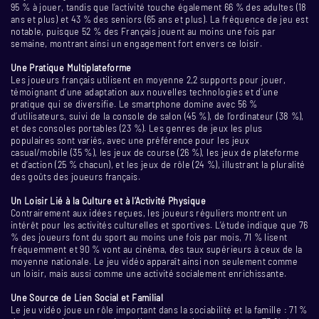
95 % à jouer, tandis que l’activité touche également 66 % des adultes (18
ans et plus) et 43 % des seniors (65 ans et plus). La fréquence de jeu est
notable, puisque 52 % des Français jouent au moins une fois par
semaine, montrant ainsi un engagement fort envers ce loisir.
Une Pratique Multiplateforme
Les joueurs français utilisent en moyenne 2,2 supports pour jouer,
témoignant d’une adaptation aux nouvelles technologies et d’une
pratique qui se diversifie. Le smartphone domine avec 56 %
d’utilisateurs, suivi de la console de salon (45 %), de l’ordinateur (38 %),
et des consoles portables (23 %). Les genres de jeux les plus
populaires sont variés, avec une préférence pour les jeux
casual/mobile (35 %), les jeux de course (26 %), les jeux de plateforme
et d’action (25 % chacun), et les jeux de rôle (24 %), illustrant la pluralité
des goûts des joueurs français.
Un Loisir Lié à la Culture et à l’Activité Physique
Contrairement aux idées reçues, les joueurs réguliers montrent un
intérêt pour les activités culturelles et sportives. L’étude indique que 76
% des joueurs font du sport au moins une fois par mois, 71 % lisent
fréquemment et 90 % vont au cinéma, des taux supérieurs à ceux de la
moyenne nationale. Le jeu vidéo apparaît ainsi non seulement comme
un loisir, mais aussi comme une activité socialement enrichissante.
Une Source de Lien Social et Familial
Le jeu vidéo joue un rôle important dans la sociabilité et la famille : 71 %