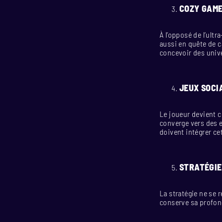
COZY GAM
À l’opposé de l’ult
aussi en quête de ca
concevoir des unive
JEUX SOCI
Le joueur devient c
converge vers des e
doivent intégrer ce
STRATÉGIE
La stratégie ne se r
conserve sa profond