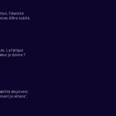
tion, l’identité
ces d’être oublié.
es. La fatigue
aleur je donne ?
abilité déçoivent.
ment je retiens”.