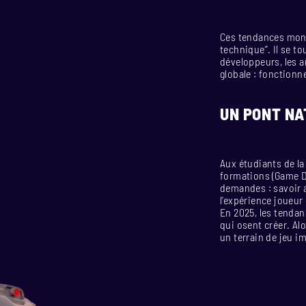
Ces tendances montr
technique”. Il se t
développeurs, les a
globale : fonctionne
UN PONT NA
Aux étudiants de la
formations (Game D
demandes : savoir a
l’expérience joueur
En 2025, les tenda
qui osent créer. Alo
un terrain de jeu 