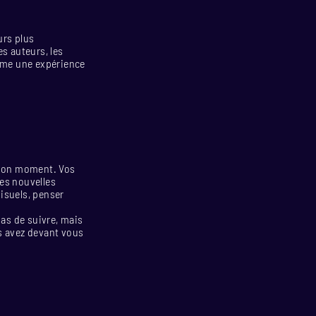
urs plus
es auteurs, les
omme une expérience
u bon moment. Vos
es nouvelles
isuels, penser
as de suivre, mais
us avez devant vous