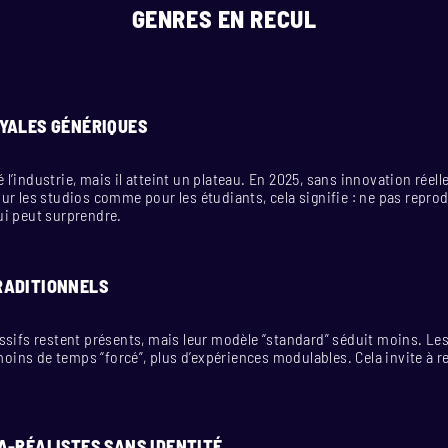
GENRES EN RECUL
YALES GÉNÉRIQUES
’industrie, mais il atteint un plateau. En 2025, sans innovation réelle
ur les studios comme pour les étudiants, cela signifie : ne pas reprod
ui peut surprendre.
RADITIONNELS
ssifs restent présents, mais leur modèle “standard” séduit moins. Le
, moins de temps “forcé”, plus d’expériences modulables. Cela invite à 
A-RÉALISTES SANS IDENTITÉ