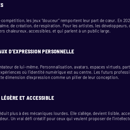
ES
ra-compétition, les jeux “douceur” remportent leur part de cœur. En 2025
lme, de création, de respiration. Pour les artistes, les développeurs, c
rs chaleureux, accessibles, et qui parlent à un public large.
AUX D’EXPRESSION PERSONNELLE
réateur de lui-même. Personnalisation, avatars, espaces virtuels, part
xpériences où l’identité numérique est au centre. Les futurs profess
tte dimension d’expression comme un pilier de leur conception.
 LÉGÈRE ET ACCESSIBLE
éduit plus à des mécaniques lourdes. Elle s’allège, devient lisible, acc
eur. Un vrai défi créatif pour ceux qui veulent proposer de l’intellect