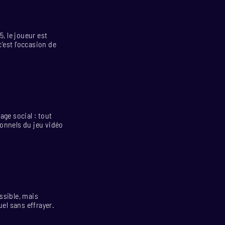
, le joueur est
’est l’occasion de
age social : tout
ionnels du jeu vidéo
essible, mais
uel sans effrayer.