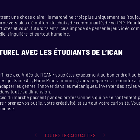
ent une chose claire : le marché ne croit plus uniquement au “toujo
ourne vers plus d’émotion, de choix, de communauté, de variété. Pour l
rtistes et vous, futurs talents, cela impose de penser le jeu vidéo c
lle, singulière, et surtout humaine.
TUREL AVEC LES ÉTUDIANTS DE L’ICAN
 filière Jeu Vidéo de l’ICAN : vous êtes exactement au bon endroit a
esign, Game Art, Game Programming…) vous préparent à répondre à c
dapter les genres, innover dans les mécaniques, inventer des styles v
 dans toute sa dimension.
nces du marché passent par des professionnels qui ne se contentent p
rs : prenez vos outils, votre créativité, et surtout votre curiosité. Vo
immense.
TOUTES LES ACTUALITÉS