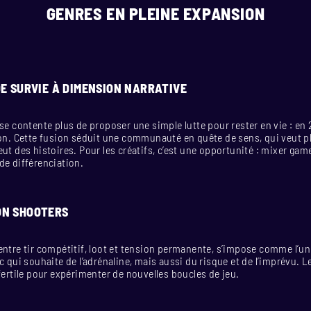
GENRES EN PLEINE EXPANSION
DE SURVIE À DIMENSION NARRATIVE
se contente plus de proposer une simple lutte pour rester en vie : en 202
ion. Cette fusion séduit une communauté en quête de sens, qui veut p
ut des histoires. Pour les créatifs, c’est une opportunité : mixer game
de différenciation.
ON SHOOTERS
entre tir compétitif, loot et tension permanente, s’impose comme l’un
ic qui souhaite de l’adrénaline, mais aussi du risque et de l’imprévu.
 fertile pour expérimenter de nouvelles boucles de jeu.