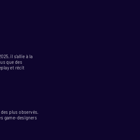
5, il s’allie à la
lus que des
play et récit
 des plus observés.
 Les game-designers