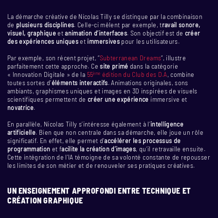
La démarche créative de Nicolas Tilly se distingue par la combinaison
de
plusieurs disciplines
. Celle-ci mêlent par exemple, t
ravail sonore,
visuel, graphique
et
animation d’interfaces
. Son objectif est de
créer
des expériences uniques
et
immersives
pour les utilisateurs.
Par exemple, son récent projet, “
Subterranean Dreams
“, illustre
parfaitement cette approche. Ce
site primé
dans la catégorie
« Innovation Digitale » de la
55
édition du Club des D.A
, combine
ème
toutes sortes d’
éléments interactifs
. Animations originales, sons
ambiants, graphismes uniques et images en 3D inspirées de visuels
scientifiques permettent de
créer une expérience
immersive et
novatrice
.
En parallèle, Nicolas Tilly s’intéresse également à l’
intelligence
artificielle
. Bien que non centrale dans sa démarche, elle joue un rôle
significatif. En effet, elle permet d’
accélérer les processus de
programmation
et f
acilite la création d’images
, qu’il retravaille ensuite.
Cette intégration de l’IA témoigne de sa volonté constante de repousser
les limites de son métier et de renouveler ses pratiques créatives.
UN ENSEIGNEMENT APPROFONDI ENTRE TECHNIQUE ET
CRÉATION GRAPHIQUE