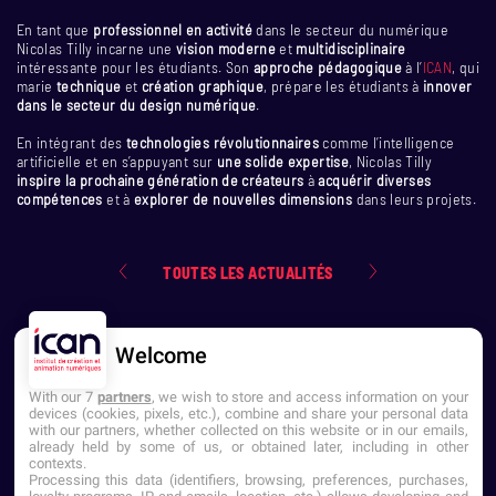
En tant que
professionnel en activité
dans le secteur du numérique
Nicolas Tilly incarne une
vision moderne
et
multidisciplinaire
intéressante pour les étudiants. Son
approche pédagogique
à l’
ICAN
, qui
marie
technique
et
création graphique
, prépare les étudiants à
innover
dans le secteur du design numérique
.
En intégrant des
technologies révolutionnaires
comme l’intelligence
artificielle et en s’appuyant sur
une solide expertise
, Nicolas Tilly
inspire la prochaine génération de créateurs
à
acquérir diverses
compétences
et à
explorer de nouvelles dimensions
dans leurs projets.
TOUTES LES ACTUALITÉS
Welcome
With our 7
partners
, we wish to store and access information on your
devices (cookies, pixels, etc.), combine and share your personal data
with our partners, whether collected on this website or in our emails,
already held by some of us, or obtained later, including in other
contexts.
NOUS CONTACTER
Processing this data (identifiers, browsing, preferences, purchases,