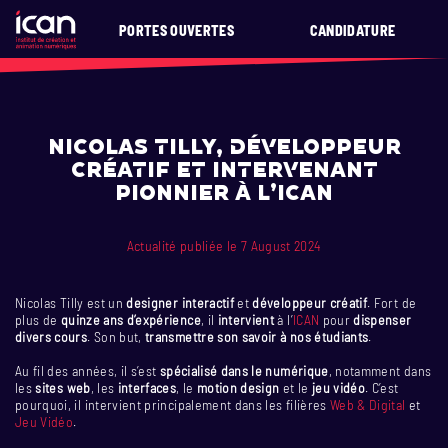
PORTES OUVERTES
CANDIDATURE
Nicolas Tilly, développeur
créatif et intervenant
pionnier à l’ICAN
Actualité publiée le 7 August 2024
Nicolas Tilly est un
designer interactif
et
développeur créatif
. Fort de
plus de
quinze ans d’expérience
, il
intervient
à l’
ICAN
pour
dispenser
divers cours
. Son but,
transmettre son savoir à nos étudiants
.
Au fil des années, il s’est
spécialisé dans le numérique
, notamment dans
les
sites web
, les
interfaces
, le
motion design
et le
jeu vidéo
. C’est
pourquoi, il intervient principalement dans les filières
Web & Digital
et
Jeu Vidéo
.