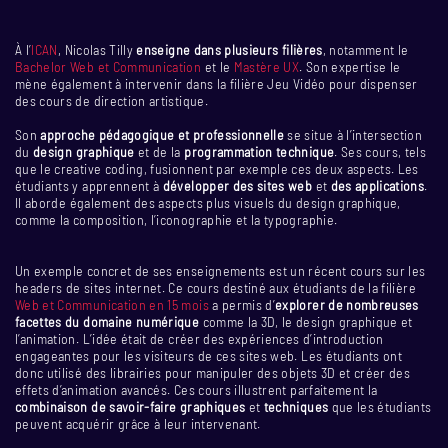
À l’
ICAN
, Nicolas Tilly
enseigne dans plusieurs filières
, notamment le
Bachelor Web et Communication
et le
Mastère UX
. Son expertise le
mène également à intervenir dans la filière Jeu Vidéo pour dispenser
des cours de direction artistique.
Son
approche pédagogique et professionnelle
se situe à l’intersection
du
design graphique
et de la
programmation technique
. Ses cours, tels
que le creative coding, fusionnent par exemple ces deux aspects. Les
étudiants y apprennent à
développer des sites web
et
des applications
.
Il aborde également des aspects plus visuels du design graphique,
comme la composition, l’iconographie et la typographie.
Un exemple concret de ses enseignements est un récent cours sur les
headers de sites internet. Ce cours destiné aux étudiants de la filière
Web et Communication en 15 mois
a permis d’
explorer de nombreuses
facettes du domaine numérique
comme la 3D, le design graphique et
l’animation. L’idée était de créer des expériences d’introduction
engageantes pour les visiteurs de ces sites web. Les étudiants ont
donc utilisé des librairies pour manipuler des objets 3D et créer des
effets d’animation avancés. Ces cours illustrent parfaitement la
combinaison de savoir-faire graphiques
et
techniques
que les étudiants
peuvent acquérir grâce à leur intervenant.