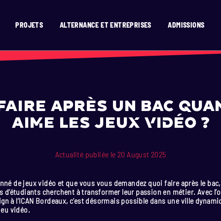
PROJETS
ALTERNANCE ET ENTREPRISES
ADMISSIONS
’ICAN ?
RISES
SION
SIGN
D TEMPS RÉEL
ATS
GNE
OR
T
N 2D
EN 15 MOIS
X
ENAIRES
OGRAMMING
 2D / 3D EN 15 MOIS
N
E
VATION
AGE
MENT
HURE
IGN
TION & DIGITAL COMICS
SIGN
ERASMUS)
E ET VAE
E
SIBILITÉ
DESIGN
faire après un bac qua
TIONAUX (HORS UE)
GRAMMING
 TEMPS RÉEL
aime les jeux vidéo ?
ONAL STUDENTS
SIGN
N 2D
ESIGN
Actualité publiée le 20 August 2025
E
nné de jeux vidéo et que vous vous demandez quoi faire après le bac,
us d’étudiants cherchent à transformer leur passion en métier. Avec l’
gn à l’ICAN Bordeaux, c’est désormais possible dans une ville dynami
jeu vidéo.