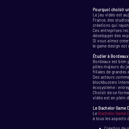
Pourquoi choisir un
Le jeu vidéo est au
France, des studio
créations qui rayonn
Ces entreprises rec
développer des exp
Si vous aimez créer 
le game design est
Étudier à Bordeaux :
Bordeaux est bien p
pôles majeurs du j
filiales de grandes 
Des acteurs comme U
blockbusters intern
écosystème : entre
Choisir de se former
vidéo est en plein
Le Bachelor Game D
Le
Bachelor Game 
à tous les aspects 
Création de 