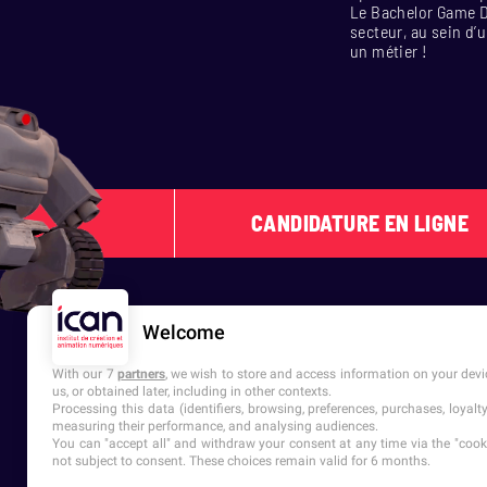
Le Bachelor Game De
secteur, au sein d’
un métier !
CANDIDATURE EN LIGNE
Welcome
With our 7
partners
, we wish to store and access information on your devic
us, or obtained later, including in other contexts.
Processing this data (identifiers, browsing, preferences, purchases, loyal
measuring their performance, and analysing audiences.
You can "accept all" and withdraw your consent at any time via the "cookie
6 campus en France
not subject to consent. These choices remain valid for 6 months.
Paris
Bordeaux