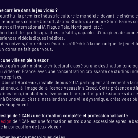
e carrière dans le jeu vidéo ?
jourd’hui la première industrie culturelle mondiale, devant le cinéma 
s renommés comme Ubisoft, Asobo Studio, ou encore Shiro Games sont
ent à l’international (A Plague Tale, Northgard, etc.).
herchent des profils qualifiés, créatifs, capables d’imaginer, de conce
ériences vidéoludiques inédites.
des univers, écrire des scénarios, réfléchir à la mécanique de jeu et t
 un domaine fait pour vous.
 une ville en plein essor
lus qu’un patrimoine architectural classé ou une destination œnologiq
eu vidéo en France, avec une concentration croissante de studios in
entreprises.
bisoft Bordeaux, installé depuis 2017, participent activement à la c
ationaux, à l’image de la licence Assassin’s Creed. Cette présence atti
prises tech, incubateurs, événements e-sport et professionnels du se
 à Bordeaux, c’est s’installer dans une ville dynamique, créative et où 
 développement.
esign de l’ICAN : une formation complète et professionnalisante
Design
de l’ICAN est une formation en trois ans, accessible après le ba
de la conception de jeux vidéo :
gameplay et de mécaniques de jeu