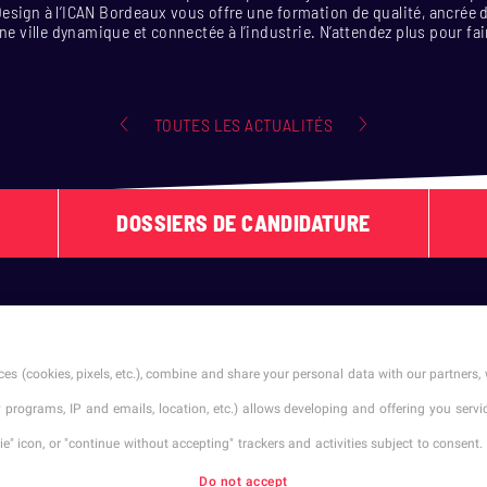
sign à l’ICAN Bordeaux vous offre une formation de qualité, ancrée da
une ville dynamique et connectée à l’industrie. N’attendez plus pour fa
TOUTES LES ACTUALITÉS
DOSSIERS DE CANDIDATURE
SUIVEZ-NOUS !
es (cookies, pixels, etc.), combine and share your personal data with our partners, 
ty programs, IP and emails, location, etc.) allows developing and offering you ser
" icon, or "continue without accepting" trackers and activities subject to consent. 
Do not accept