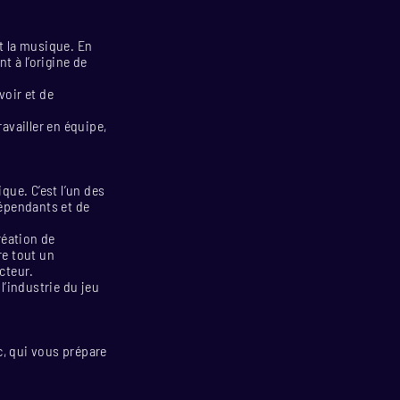
et la musique. En
 à l’origine de
voir et de
ravailler en équipe,
ue. C’est l’un des
dépendants et de
réation de
re tout un
cteur.
l’industrie du jeu
c, qui vous prépare