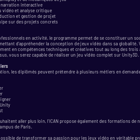
 narration interactive
u vidéo et analyse critique
duction et gestion de projet
uipe sur des projets concrets
ofessionnels en activité, le programme permet de se constituer un s
ettant d’appréhender la conception de jeux vidéo dans sa globalité.
ment en compétences techniques et créatives tout au long des trois
ursus, vous serez capable de réaliser un jeu vidéo complet sur Unity3D.
iers
mation, les diplômés peuvent prétendre à plusieurs métiers en demand
er
er
signer
Unity
st
uhaitent aller plus loin, l’ICAN propose également des formations de 
ampus de Paris.
t possible de transformer sa passion pour les jeux vidéo en véritable p