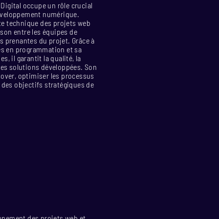
Digital occupe un rôle crucial
développement numérique.
te technique des projets web
iaison entre les équipes de
es prenantes du projet. Grâce à
s en programmation et sa
, il garantit la qualité, la
 des solutions développées. Son
nover, optimiser les processus
e des objectifs stratégiques de
oppement des projets web et