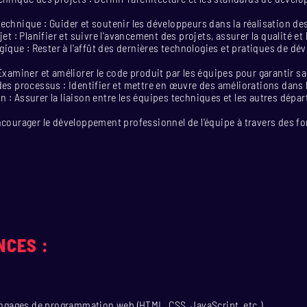
chnique : Guider et soutenir les développeurs dans la réalisation de
et : Planifier et suivre l'avancement des projets, assurer la qualité et 
ogique : Rester à l'affût des dernières technologies et pratiques de d
Examiner et améliorer le code produit par les équipes pour garantir sa 
es processus : Identifier et mettre en œuvre des améliorations dans 
: Assurer la liaison entre les équipes techniques et les autres dépa
courager le développement professionnel de l'équipe à travers des f
CES :
angages de programmation web (HTML, CSS, JavaScript, etc.).