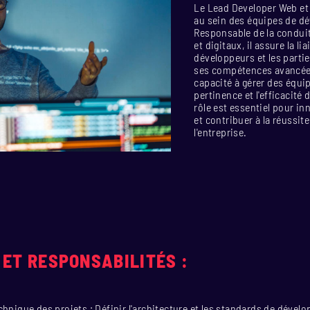
Le Lead Developer Web et 
au sein des équipes de 
Responsable de la condui
et digitaux, il assure la l
développeurs et les parti
ses compétences avancée
capacité à gérer des équipes
pertinence et l'efficacité
rôle est essentiel pour in
et contribuer à la réussit
l'entreprise.
 ET RESPONSABILITÉS :
hnique des projets : Définir l'architecture et les standards de dével