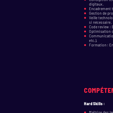
digitaux.
Encadrement te
Gestion de proj
Veille technol
si nécessaire.
Code review : 
Optimisation d
Communication 
etc.).
Formation : En
COMPÉTEN
Hard Skills :
Maîtrise des l