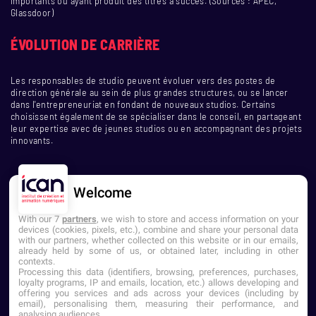
importants ou ayant produit des titres à succès. (Sources : APEC,
Glassdoor)
ÉVOLUTION DE CARRIÈRE
Les responsables de studio peuvent évoluer vers des postes de
direction générale au sein de plus grandes structures, ou se lancer
dans l'entrepreneuriat en fondant de nouveaux studios. Certains
choisissent également de se spécialiser dans le conseil, en partageant
leur expertise avec de jeunes studios ou en accompagnant des projets
innovants.
Welcome
With our 7
partners
, we wish to store and access information on your
devices (cookies, pixels, etc.), combine and share your personal data
with our partners, whether collected on this website or in our emails,
already held by some of us, or obtained later, including in other
contexts.
NOUS CONTACTER
Processing this data (identifiers, browsing, preferences, purchases,
loyalty programs, IP and emails, location, etc.) allows developing and
offering you services and ads across your devices (including by
Établissement d'Enseignement
email), personalising them, measuring their performance, and
Supérieur Privé
analysing audiences.