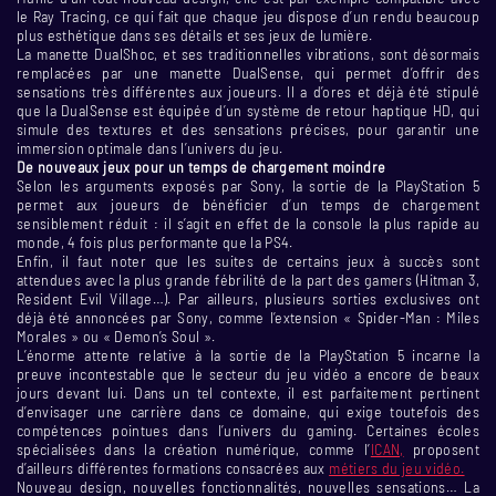
le Ray Tracing, ce qui fait que chaque jeu dispose d’un rendu beaucoup
plus esthétique dans ses détails et ses jeux de lumière.
La manette DualShoc, et ses traditionnelles vibrations, sont désormais
remplacées par une manette DualSense, qui permet d’offrir des
sensations très différentes aux joueurs. Il a d’ores et déjà été stipulé
que la DualSense est équipée d’un système de retour haptique HD, qui
simule des textures et des sensations précises, pour garantir une
immersion optimale dans l’univers du jeu.
De nouveaux jeux pour un temps de chargement moindre
Selon les arguments exposés par Sony, la sortie de la PlayStation 5
permet aux joueurs de bénéficier d’un temps de chargement
sensiblement réduit : il s’agit en effet de la console la plus rapide au
monde, 4 fois plus performante que la PS4.
Enfin, il faut noter que les suites de certains jeux à succès sont
attendues avec la plus grande fébrilité de la part des gamers (Hitman 3,
Resident Evil Village…). Par ailleurs, plusieurs sorties exclusives ont
déjà été annoncées par Sony, comme l’extension « Spider-Man : Miles
Morales » ou « Demon’s Soul ».
L’énorme attente relative à la sortie de la PlayStation 5 incarne la
preuve incontestable que le secteur du jeu vidéo a encore de beaux
jours devant lui. Dans un tel contexte, il est parfaitement pertinent
d’envisager une carrière dans ce domaine, qui exige toutefois des
compétences pointues dans l’univers du gaming. Certaines écoles
spécialisées dans la création numérique, comme l’
ICAN,
proposent
d’ailleurs différentes formations consacrées aux
métiers du jeu vidéo.
Nouveau design, nouvelles fonctionnalités, nouvelles sensations… La