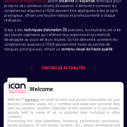
Bachelor Animation 2D/3D
allient
créativité
et
expertise
technique pour
produire des contenus visuels d’exception. Il démontre comment les
compétences acquises à l’ICAN peuvent être appliquées à des projets
prestigieux, offrant une touche réaliste et professionnelle à chaque
réalisation.
Grâce à des
techniques d’animation 3D
avancées, les étudiants ont créé
des visuels captivants qui reflètent leur expertise et la créativité
déve
loppée au cours de leurs études. Ce film démontre comment les
compétences acquises à l’ICAN peuvent être mises au service de
marques prestigieuses, offrant un
contenu visuel de haute qualité
.
TOUTES LES ACTUALITÉS
Welcome
With our 7
partners
, we wish to store and access information on your
devices (cookies, pixels, etc.), combine and share your personal data
with our partners, whether collected on this website or in our emails,
already held by some of us, or obtained later, including in other
contexts.
NOUS CONTACTER
Processing this data (identifiers, browsing, preferences, purchases,
loyalty programs, IP and emails, location, etc.) allows developing and