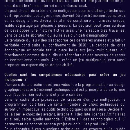
console de salon qui divise l’écran. Ou jouer sur une plateforme de jeu
en utilisant le réseau Internet ou un réseau local.
On peut choisir de créer un jeu multijoueur pour le challenge technique
qu’il représente. Les algorithmes doivent être extrêmement complexes
et les designs très diversifiés afin de construire un univers unique,
viable et partagé par plusieurs joueurs. La décision peut tenir au désir
de développer une histoire fictive avec une narration très travaillée.
Dans ce cas, l’élaboration du jeu relève d’un défi d’imagination.
La tendance du jeu vidéo s’est accrue ces dernières années et a fait un
véritable bond suite au confinement de 2020. La période de crise
économique et sociale fait la place belle aux jeux multijoueurs, qui
fonctionnent comme des outils de réconfort et des moyens de rester
en contact avec ses amis. Ainsi, créer un jeu multijoueur, c’est aussi
proposer un espace digital de sociabilité.
Quelles sont les compétences nécessaires pour créer un jeu
multijoueur ?
L’univers de la création des jeux vidéo (de la programmation au design
graphique) est extrêmement technique et il est primordial de se former
pour l’aborder correctement et y faire carrière.
Dans le cadre d’un processus de création d’un jeu multijoueur, le
programmeur doit faire un certain nombre de choix techniques qui
auront un impact sur les outils technologiques qu’il utilisera. Décide-t-il
de laisser le choix des avatars, intègre-t-il des Intelligences Artificielles
et si oui, selon quelle méthode ? Existe-t-il des technologies qui lui
permettent de concrétiser son projet ou doit-il les produire ?
Pour répondre à ces questions techniques, les experts du jeu vidéo