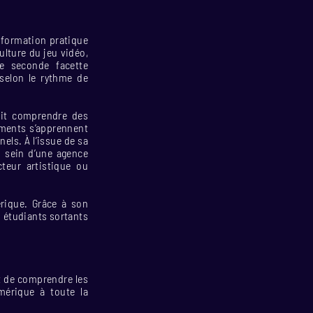
 formation pratique
ulture du jeu vidéo,
te seconde facette
 selon le rythme de
it comprendre des
éments s’apprennent
nels. À l’issue de sa
u sein d’une agence
cteur artistique ou
érique. Grâce à son
s étudiants sortants
et de comprendre les
mérique à toute la