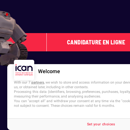
CANDIDATURE EN LIGNE
Welcome
With our 7
partners
, we wish to store and access information on your devic
us, or obtained later, including in other contexts.
Processing this data (identifiers, browsing, preferences, purchases, loyal
measuring their performance, and analysing audiences.
You can "accept all" and withdraw your consent at any time via the "cookie
6 campus en France
not subject to consent. These choices remain valid for 6 months.
Paris
Bordeaux
Grenoble
Lyon
Lille
Tours
Set your choices