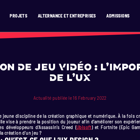
PROJETS
ALTERNANCE ET ENTREPRISES
ADMISSIONS
’ICAN ?
RISES
SION
SIGN
D TEMPS RÉEL
ATS
GNE
OR
T
N 2D
EN 15 MOIS
X
ENAIRES
OGRAMMING
 2D / 3D EN 15 MOIS
N
E
VATION
AGE
MENT
HURE
IGN
TION & DIGITAL COMICS
SIGN
ERASMUS)
E ET VAE
E
SIBILITÉ
DESIGN
on de jeu vidéo : l’imp
TIONAUX (HORS UE)
GRAMMING
 TEMPS RÉEL
de l’UX
ONAL STUDENTS
SIGN
N 2D
ESIGN
Actualité publiée le 16 February 2022
E
 jeune discipline de la création graphique et numérique. À la fois cr
lle vise à prendre la position du joueur afin d’améliorer son expéri
es développeurs d’Assassin’s Creed (
Ubisoft
) et Fortnite (Epic Gam
la création d’un jeu ?
: QU’EST-CE QUE L’UX DESIGN ?