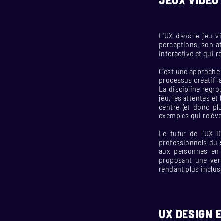
L’UX dans le jeu v
perceptions, son at
interactive et qui 
C’est une approche
processus créatif l
La discipline regro
jeu, les attentes et
centré (et donc pl
exemples qui relève
Le futur de l’UX D
professionnels du s
aux personnes en 
proposant une ver
rendant plus inclu
UX DESIGN E