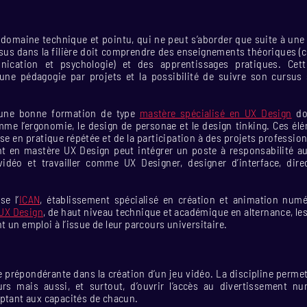
 domaine technique et pointu, qui ne peut s’aborder que suite à une
sus dans la filière doit comprendre des enseignements théoriques (c
ication et psychologie) et des apprentissages pratiques. Cet
 une pédagogie par projets et la possibilité de suivre son cursus
, une bonne formation de type
mastère spécialisé en UX Design
do
me l’ergonomie, le design de personae et le design tinking. Ces él
ise en pratique répétée et de la participation à des projets profession
ant en mastère UX Design peut intégrer un poste à responsabilité a
vidéo et travailler comme UX Designer, designer d’interface, dire
se l’
ICAN
, établissement spécialisé en création et animation num
 UX Design
, de haut niveau technique et académique en alternance, le
 un emploi à l’issue de leur parcours universitaire.
e prépondérante dans la création d’un jeu vidéo. La discipline perm
rs mais aussi, et surtout, d’ouvrir l’accès au divertissement nu
aptant aux capacités de chacun.