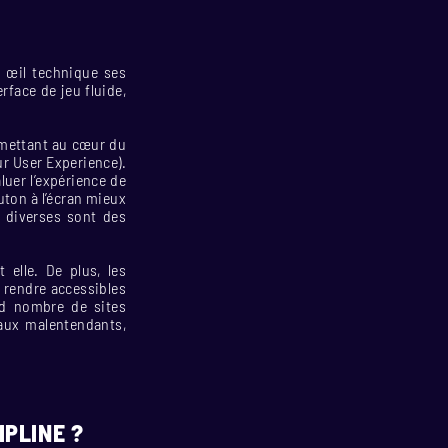
n œil technique ses
rface de jeu fluide,
emettant au cœur du
ur User Experience).
luer l’expérience de
outon à l’écran mieux
s diverses sont des
 elle. De plus, les
s rendre accessibles
nd nombre de sites
aux malentendants,
IPLINE ?