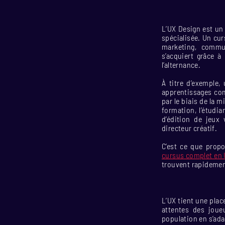
L’UX Design est un
spécialisée. Un cur
marketing, commun
s’acquiert grâce à
l’alternance.
À titre d’exemple
apprentissages com
par le biais de la m
formation, l’étudi
d’édition de jeux 
directeur créatif.
C’est ce que propo
cursus complet en
trouvent rapidement
L’UX tient une plac
attentes des joueu
population en s’ad