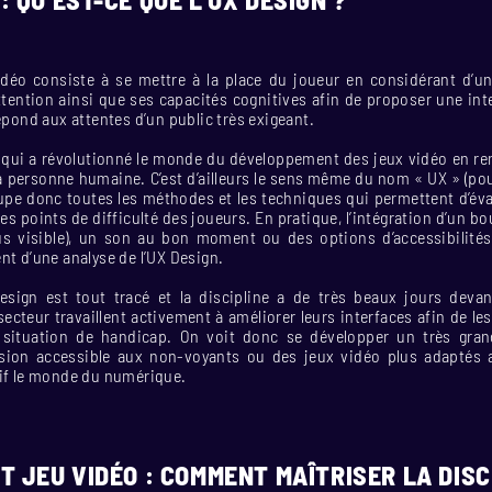
idéo consiste à se mettre à la place du joueur en considérant d’u
tention ainsi que ses capacités cognitives afin de proposer une inte
répond aux attentes d’un public très exigeant.
 qui a révolutionné le monde du développement des jeux vidéo en r
a personne humaine. C’est d’ailleurs le sens même du nom « UX » (po
upe donc toutes les méthodes et les techniques qui permettent d’éva
 les points de difficulté des joueurs. En pratique, l’intégration d’un b
us visible), un son au bon moment ou des options d’accessibilité
nt d’une analyse de l’UX Design.
esign est tout tracé et la discipline a de très beaux jours devant
ecteur travaillent activement à améliorer leurs interfaces afin de le
situation de handicap. On voit donc se développer un très gra
sion accessible aux non-voyants ou des jeux vidéo plus adaptés 
sif le monde du numérique.
T JEU VIDÉO : COMMENT MAÎTRISER LA DISC