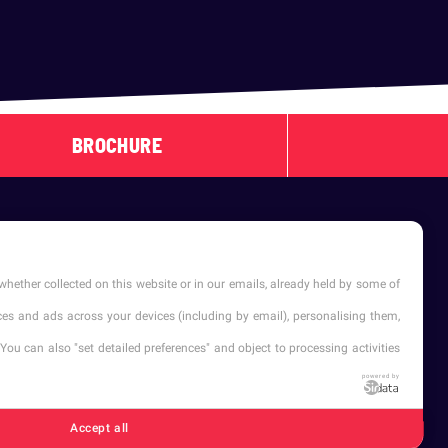
BROCHURE
whether collected on this website or in our emails, already held by some of
vices and ads across your devices (including by email), personalising them,
You can also "set detailed preferences" and object to processing activities
powered by
Établissement d'Enseignement Supérieur Privé
Dernière mise à jour : Septembre 2025
Accept all