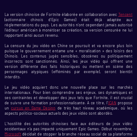
La version chinoise de Fortnite élaborée en collaboration avec
Tencent
(actionnaire chinois d’Epic Games) était déjà adaptée aux
réglementations du pays. Les autorités n’ont cependant jamais autorisé
l’éditeur américain à monétiser sa création, sa version censurée ne lui
rapportant ainsi aucun revenu.
La censure du jeu vidéo en Chine se poursuit et va encore plus loin
puisque le gouvernement entame une « moralisation » des loisirs des
Chinois. Les contenus jugés sensibles, obscènes ou politiquement
incorrects sont sanctionnés. Ainsi, les jeux vidéo qui offrent une
version différente des faits historiques ou mettent en scène des
personnages atypiques (efféminés par exemple), seront bientôt
interdits.
Le jeu vidéo acquiert donc une nouvelle place sur les marchés
internationaux. Pour bien comprendre ses enjeux, ses dynamiques et
ses contraintes et développer des jeux tels que Fortnite, il est crucial
de suivre une formation professionnalisante. A ce titre, l’
ICAN
propose
un
cursus en Game Design
de très haut niveau académique, où les
aspects politico-sociaux actuels des jeux vidéo sont abordés.
L’hostilité des autorités chinoises face aux éditeurs de jeux vidéo
occidentaux n’a pas impacté uniquement Epic Games. Début novembre,
Microsoft
décidait de stopper la branche réseau social de sa plateforme