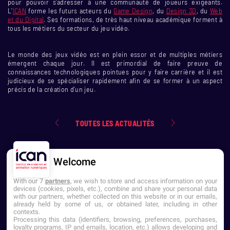
pour pouvoir s’adresser à une communauté de joueurs exigeants.
L’
ICAN
forme les futurs acteurs du
Game Design
, du
Design 3D
, du
Web
et du Digital
. Ses formations, de très haut niveau académique forment à
tous les métiers du secteur du jeu vidéo.
Le monde des jeux vidéo est en plein essor et de multiples métiers
émergent chaque jour. Il est primordial de faire preuve de
connaissances technologiques pointues pour y faire carrière et il est
judicieux de se spécialiser rapidement afin de se former à un aspect
précis de la création d’un jeu.
TOUTES LES ACTUALITÉS
Welcome
With our 7
partners
, we wish to store and access information on your
devices (cookies, pixels, etc.), combine and share your personal data
with our partners, whether collected on this website or in our emails,
already held by some of us, or obtained later, including in other
contexts.
NOUS CONTACTER
Processing this data (identifiers, browsing, preferences, purchases,
loyalty programs, IP and emails, location, etc.) allows developing and