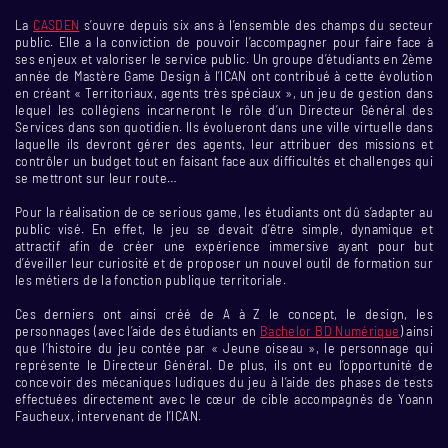
La
CASDEN
s’ouvre depuis six ans à l’ensemble des champs du secteur
public. Elle a la conviction de pouvoir l’accompagner pour faire face à
ses enjeux et valoriser le service public. Un groupe d’étudiants en 2ème
année de Mastère Game Design à l’ICAN ont contribué à cette évolution
en créant « Territoriaux, agents très spéciaux », un jeu de gestion dans
lequel les collégiens incarneront le rôle d’un Directeur Général des
Services dans son quotidien. Ils évolueront dans une ville virtuelle dans
laquelle ils devront gérer des agents, leur attribuer des missions et
contrôler un budget tout en faisant face aux difficultés et challenges qui
se mettront sur leur route…
Pour la réalisation de ce serious game, les étudiants ont dû s’adapter au
public visé. En effet, le jeu se devait d’être simple, dynamique et
attractif afin de créer une expérience immersive ayant pour but
d’éveiller leur curiosité et de proposer un nouvel outil de formation sur
les métiers de la fonction publique territoriale.
Ces derniers ont ainsi créé de A à Z le concept, le design, les
personnages (avec l’aide des étudiants en
Bachelor BD Numérique
) ainsi
que l’histoire du jeu contée par « Jeune oiseau », le personnage qui
représente le Directeur Général. De plus, ils ont eu l’opportunité de
concevoir des mécaniques ludiques du jeu à l’aide des phases de tests
effectuées directement avec le cœur de cible accompagnés de Yoann
Faucheux, intervenant de l’ICAN.