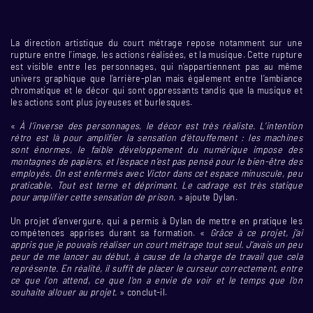
La direction artistique du court métrage repose notamment sur une
rupture entre l’image, les actions réalisées, et la musique. Cette rupture
est visible entre les personnages, qui n’appartiennent pas au même
univers graphique que l’arrière-plan mais également entre l’ambiance
chromatique et le décor qui sont oppressants tandis que la musique et
les actions sont plus joyeuses et burlesques.
«
À l’inverse des personnages, le décor est très réaliste. L’intention
rétro est là pour amplifier la sensation d’étouffement : les machines
sont énormes, le faible développement du numérique impose des
montagnes de papiers, et l’espace n’est pas pensé pour le bien-être des
employés. On est enfermés avec Victor dans cet espace minuscule, peu
praticable. Tout est terne et déprimant. Le cadrage est très statique
pour amplifier cette sensation de prison.
» ajoute Dylan.
Un projet d’envergure, qui a permis à Dylan de mettre en pratique les
compétences apprises durant sa formation. «
Grâce à ce projet, j’ai
appris que je pouvais réaliser un court métrage tout seul. J’avais un peu
peur de me lancer au début, à cause de la charge de travail que cela
représente. En réalité, il suffit de placer le curseur correctement, entre
ce que l’on attend, ce que l’on a envie de voir et le temps que l’on
souhaite allouer au projet.
» conclut-il.